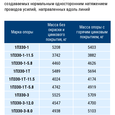
создаваемых нормальным односторонним натяжением
проводов усилий, направленных вдоль линий
Масса без
Масса опоры с
окраски и
Марка опоры
горячим цинковым
цинкового
покрытием, кг
покрытия, кг
1П330-1
5208
5403
1П330-1-11.5
3742
3882
1П330-1-5.8
4460
4626
1П330-1Т
5489
5694
1П330-1Т-11.5
4024
4174
1П330-1Т-5.8
4742
4919
1П330-3
5525
5709
1П330-3-12.0
4547
4700
1П330-3-8.0
4938
5103