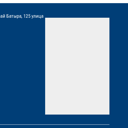
бай Батыра, 125 улица
Мы вам перезвоним
Нажимая кнопку «Отправить»,
вы даете
согласие
на
обработку персональных
данных. Подробнее об
обработке данных в
Политике
*