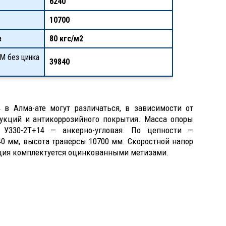
6240
10700
а
80 кгс/м2
М без цинка
39840
 в Алма-ате могут различаться, в зависимости от
рукций и антикоррозийного покрытия. Масса опоры
 У330-2Т+14 — анкерно-угловая. По цепности —
40 мм, высота траверсы 10700 мм. Скоростной напор
укция комплектуется оцинкованными метизами.