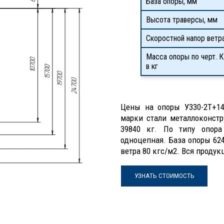
База опоры, мм
Высота траверсы, мм
Скоростной напор ветр
Масса опоры по черт. К
в кг
Цены на опоры У330-2Т+14
марки стали металлоконст
39840 кг. По типу опора
одноцепная. База опоры 62
ветра 80 кгс/м2. Вся прод
УЗНАТЬ СТОИМОСТЬ