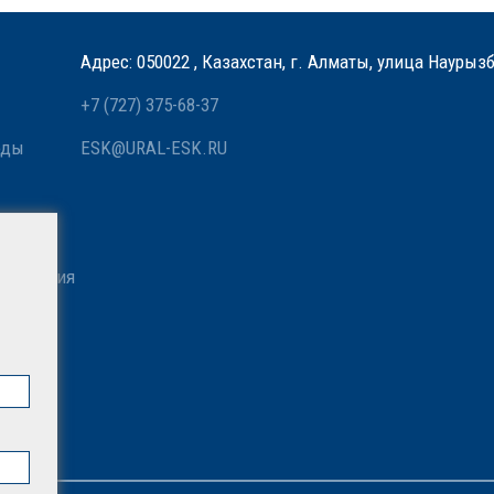
Адрес: 050022 , Казахстан, г. Алматы, улица Наурыз
+7 (727) 375-68-37
оды
ESK@URAL-ESK.RU
 связи
азначения