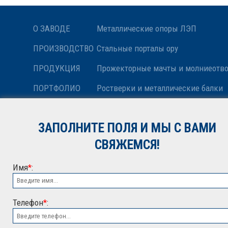
О ЗАВОДЕ
Металлические опоры ЛЭП
ПРОИЗВОДСТВО
Стальные порталы ору
ПРОДУКЦИЯ
Прожекторные мачты и молниеотв
ПОРТФОЛИО
Ростверки и металлические балки
НОВОСТИ
Антенные опоры и башни релейной
ЗАПОЛНИТЕ ПОЛЯ И МЫ С ВАМИ
КОНТАКТЫ
Металлоконструкции различного н
СВЯЖЕМСЯ!
Имя
*
:
Телефон
*
: