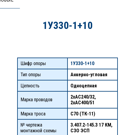
1У330-1+10
Шифр опоры
1У330-1+10
Тип опоры
Анкерно-угловая
Цепность
Одноцепная
2хАС240/32,
Марка проводов
2хАС400/51
Марка троса
С70 (ТК-11)
№ чертежа
3.407.2-145.3 17 КМ,
монтажной схемы
СЗО ЭСП