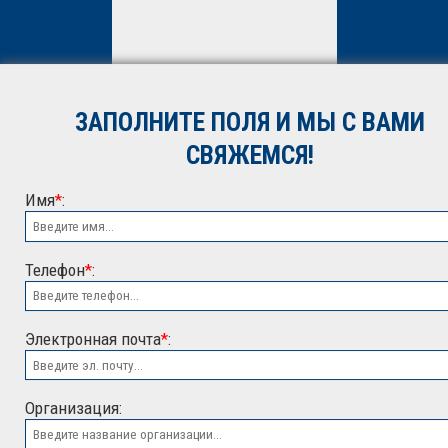
Нажимая кнопку «Отправить»,
вы даете
согласие
на
обработку персональных
данных. Подробнее об
обработке данных в
Политике
ЗАПОЛНИТЕ ПОЛЯ И МЫ С ВАМИ
*
СВЯЖЕМСЯ!
Имя
*
:
Телефон
*
:
Электронная почта
*
:
ООО "ЭСК"
Организация: