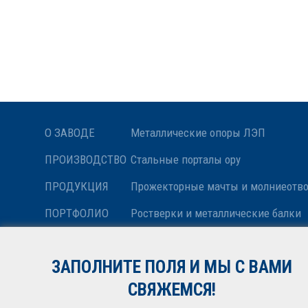
О ЗАВОДЕ
Металлические опоры ЛЭП
ПРОИЗВОДСТВО
Стальные порталы ору
ПРОДУКЦИЯ
Прожекторные мачты и молниеотв
ПОРТФОЛИО
Ростверки и металлические балки
НОВОСТИ
Антенные опоры и башни релейной
ЗАПОЛНИТЕ ПОЛЯ И МЫ С ВАМИ
КОНТАКТЫ
Металлоконструкции различного н
СВЯЖЕМСЯ!