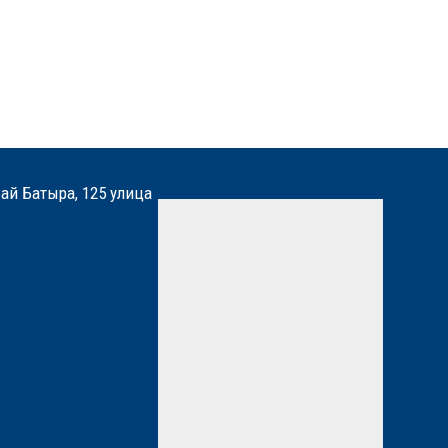
бай Батыра, 125 улица
Мы вам перезвоним
Нажимая кнопку «Отправить»,
вы даете
согласие
на
обработку персональных
данных. Подробнее об