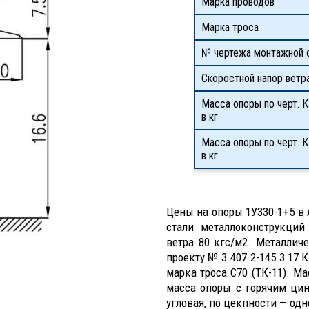
Марка проводов
Марка троса
№ чертежа монтажной 
Скоростной напор ветр
Масса опоры по черт. К
в кг
Масса опоры по черт. 
в кг
Цены на опоры 1У330-1+5 в 
стали металлоконструкций
ветра 80 кгс/м2. Металлич
проекту № 3.407.2-145.3 17 
марка троса С70 (ТК-11). М
масса опоры с горячим ци
угловая, по цекпности — од