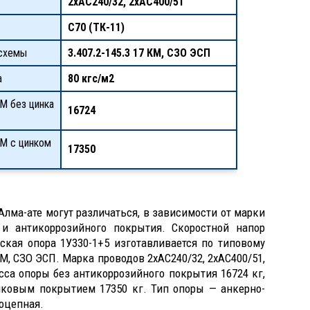
2хАС240/32, 2хАС400/51
С70 (ТК-11)
схемы
3.407.2-145.3 17 КМ, СЗО ЭСП
а
80 кгс/м2
М без цинка
16724
КМ с цинком
17350
Алма-ате могут различаться, в зависимости от марки
 и антикоррозийного покрытия. Скоростной напор
еская опора 1У330-1+5 изготавливается по типовому
КМ, СЗО ЭСП. Марка проводов 2хАС240/32, 2хАС400/51,
асса опоры без антикоррозийного покрытия 16724 кг,
нковым покрытием 17350 кг. Тип опоры — анкерно-
ноцепная.