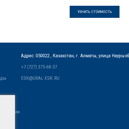
УЗНАТЬ СТОИМОСТЬ
Адрес: 050022 , Казахстан, г. Алматы, улица Наурыз
+7 (727) 375-68-37
оды
ESK@URAL-ESK.RU
 связи
азначения