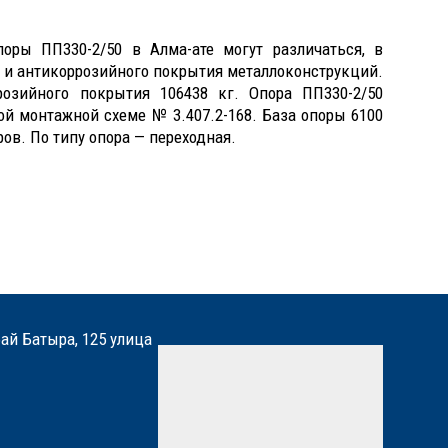
оры ПП330-2/50 в Алма-ате могут различаться, в
и и антикоррозийного покрытия металлоконструкций.
озийного покрытия 106438 кг. Опора ПП330-2/50
ой монтажной схеме № 3.407.2-168. База опоры 6100
ов. По типу опора — переходная.
бай Батыра, 125 улица
Мы вам перезвоним