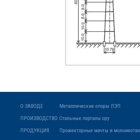
О ЗАВОДЕ
Металлические опоры ЛЭП
ПРОИЗВОДСТВО
Стальные порталы ору
ПРОДУКЦИЯ
Прожекторные мачты и молниеотв