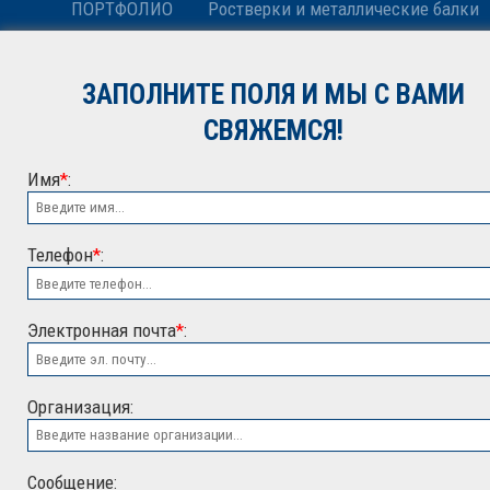
ПОРТФОЛИО
Ростверки и металлические балки
НОВОСТИ
Антенные опоры и башни релейной
ЗАПОЛНИТЕ ПОЛЯ И МЫ С ВАМИ
КОНТАКТЫ
Металлоконструкции различного н
СВЯЖЕМСЯ!
Имя
*
:
Телефон
*
:
Электронная почта
*
:
ООО "ЭСК"
Организация:
Сообщение: