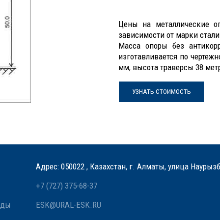
Цены на металлические оп
зависимости от марки стал
Масса опоры без антикорр
изготавливается по чертежн
мм, высота траверсы 38 метр
УЗНАТЬ СТОИМОСТЬ
Адрес: 050022 , Казахстан, г. Алматы, улица Наурыз
+7 (727) 375-68-37
оды
ESK@URAL-ESK.RU