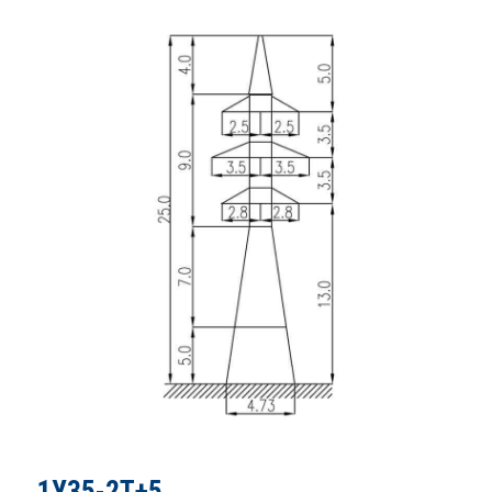
1У35-2Т+5