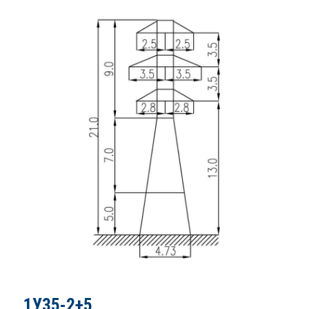
1У35-2+5