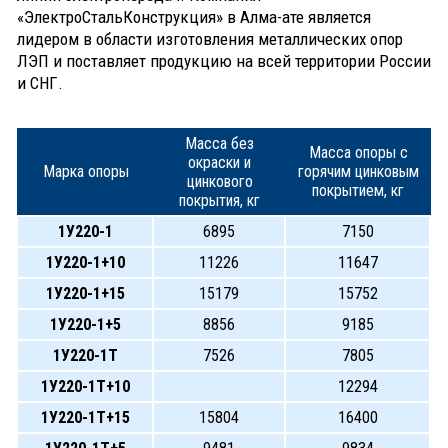
«ЭлектроСтальКонструкция» в Алма-ате является
лидером в области изготовления металлических опор
ЛЭП и поставляет продукцию на всей территории России
и СНГ.
Масса без
Масса опоры с
окраски и
Марка опоры
горячим цинковым
цинкового
покрытием, кг
покрытия, кг
1У220-1
6895
7150
1У220-1+10
11226
11647
1У220-1+15
15179
15752
1У220-1+5
8856
9185
1У220-1Т
7526
7805
1У220-1Т+10
12294
1У220-1Т+15
15804
16400