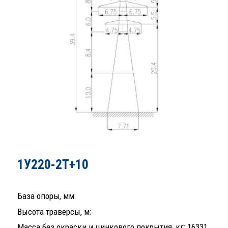
1У220-2Т+10
База опоры, мм:
Высота траверсы, м:
Масса без окраски и цинкового покрытия, кг: 16331