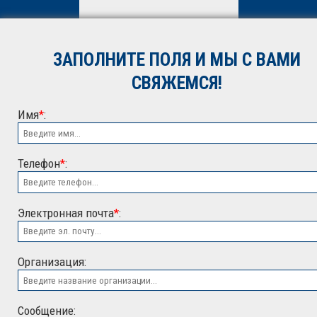
вы даете
согласие
на
обработку персональных
данных. Подробнее об
обработке данных в
Политике
ЗАПОЛНИТЕ ПОЛЯ И МЫ С ВАМИ
*
СВЯЖЕМСЯ!
Имя
*
:
Телефон
*
:
Электронная почта
*
:
ООО "ЭСК"
Организация:
Сообщение: