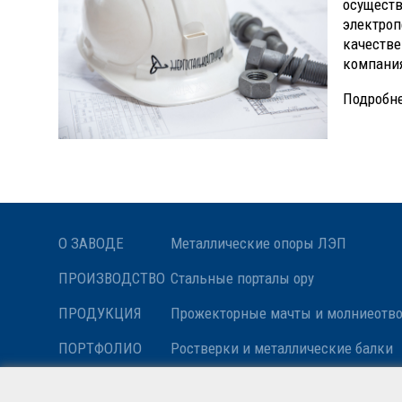
осуществ
электроп
качестве
компания
Подробне
О ЗАВОДЕ
Металлические опоры ЛЭП
ПРОИЗВОДСТВО
Стальные порталы ору
ПРОДУКЦИЯ
Прожекторные мачты и молниеотв
ПОРТФОЛИО
Ростверки и металлические балки
НОВОСТИ
Антенные опоры и башни релейной