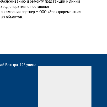
у обслуживанию и ремонту подстанций и линий
завод оперативно поставляет
 а компания партнер — ООО «Электроремонтная
вых объектов.
бай Батыра, 125 улица
Мы вам перезвоним