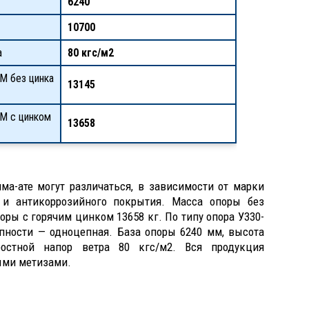
6240
10700
а
80 кгс/м2
М без цинка
13145
КМ с цинком
13658
ма-ате могут различаться, в зависимости от марки
 и антикоррозийного покрытия. Масса опоры без
оры с горячим цинком 13658 кг. По типу опора У330-
епности — одноцепная. База опоры 6240 мм, высота
остной напор ветра 80 кгс/м2. Вся продукция
ыми метизами.