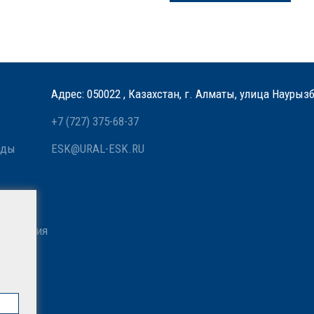
Адрес: 050022 , Казахстан, г. Алматы, улица Наурыз
+7 (727) 375-68-37
оды
ESK@URAL-ESK.RU
 связи
азначения