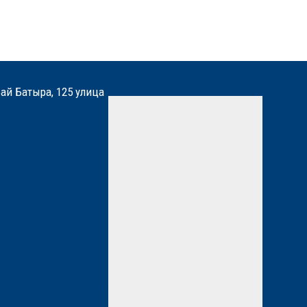
бай Батыра, 125 улица
Мы вам перезвоним
Нажимая кнопку «Отправить»,
вы даете
согласие
на
обработку персональных
данных. Подробнее об
обработке данных в
Политике
*