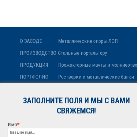
О ЗАВОДЕ
Металлические опоры ЛЭП
ПРОИЗВОДСТВО
Стальные порталы ору
ПРОДУКЦИЯ
Прожекторные мачты и молниеотв
ПОРТФОЛИО
Ростверки и металлические балки
НОВОСТИ
Антенные опоры и башни релейной
ЗАПОЛНИТЕ ПОЛЯ И МЫ С ВАМИ
КОНТАКТЫ
Металлоконструкции различного н
СВЯЖЕМСЯ!
Имя
*
: