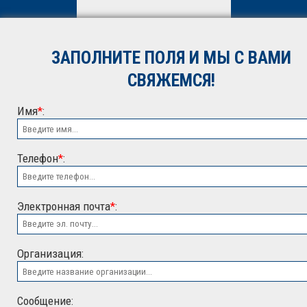
вы даете
согласие
на
обработку персональных
данных. Подробнее об
обработке данных в
Политике
ЗАПОЛНИТЕ ПОЛЯ И МЫ С ВАМИ
*
СВЯЖЕМСЯ!
Имя
*
:
Телефон
*
:
Электронная почта
*
:
ООО "ЭСК"
Организация:
Сообщение: