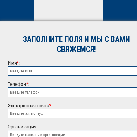
Нажимая кнопку «Отправить»,
вы даете
согласие
на
обработку персональных
данных. Подробнее об
обработке данных в
Политике
ЗАПОЛНИТЕ ПОЛЯ И МЫ С ВАМИ
*
СВЯЖЕМСЯ!
Имя
*
:
Телефон
*
:
Электронная почта
*
:
ООО "ЭСК"
Организация: