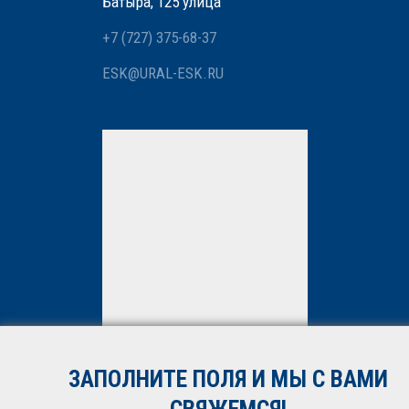
Батыра, 125 улица
+7 (727) 375-68-37
ESK@URAL-ESK.RU
Мы вам перезвоним
Нажимая кнопку «Отправить»,
вы даете
согласие
на
обработку персональных
данных. Подробнее об
обработке данных в
Политике
ЗАПОЛНИТЕ ПОЛЯ И МЫ С ВАМИ
*