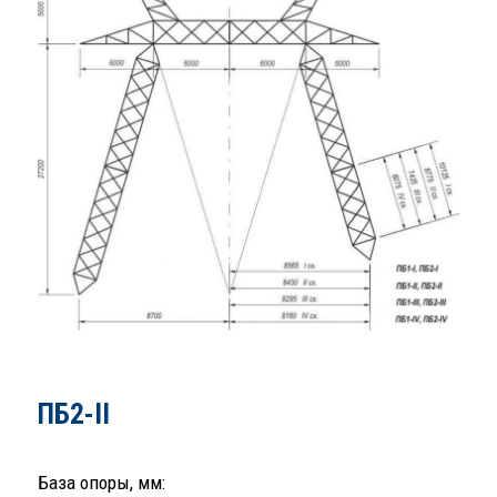
ПБ2-II
База опоры, мм: