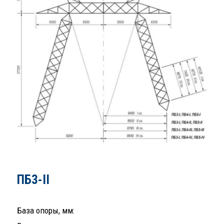
ПБ3-II
База опоры, мм: