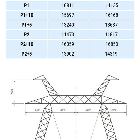
Р1
10811
11135
Р1+10
15697
16168
Р1+5
13240
13637
Р2
11473
11817
Р2+10
16359
16850
Р2+5
13902
14319