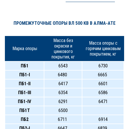
ПРОМЕЖУТОЧНЫЕ ОПОРЫ ВЛ 500 КВ В АЛМА-АТЕ
Масса без
Масса опоры с
окраски и
Марка опоры
горячим цинковым
цинкового
покрытием, кг
покрытия, кг
ПБ1
6543
6730
ПБ1-I
6480
6665
ПБ1-II
6417
6601
ПБ1-III
6354
6586
ПБ1-IV
6291
6471
ПБ1Т
6500
ПБ2
6711
6914
ПБ2-I
6647
6839