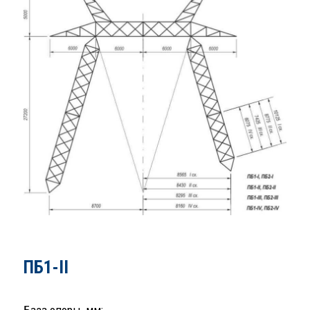
ПБ1-II
База опоры, мм: