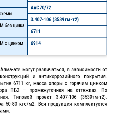
АnС70/72
схемы
3.407-106 (3539тм-т2)
М без цинка
6711
КМ с цинком
6914
Алма-ате могут различаться, в зависимости от
конструкций и антикоррозийного покрытия.
ытия 6711 кг, масса опоры с горячим цинком
пора ПБ2 — промежуточная на оттяжках. По
ая. Типовой проект 3.407-106 (3539тм-т2).
ра 50-80 кгс/м2. Вся продукция комплектуется
ами.