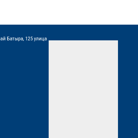
бай Батыра, 125 улица
Мы вам перезвоним
Нажимая кнопку «Отправить»,
вы даете
согласие
на
обработку персональных
данных. Подробнее об
обработке данных в
Политике
*