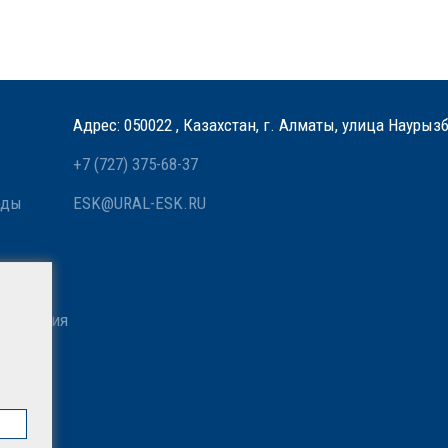
Адрес: 050022 , Казахстан, г. Алматы, улица Наурыз
+7 (727) 375-68-37
оды
ESK@URAL-ESK.RU
 связи
азначения