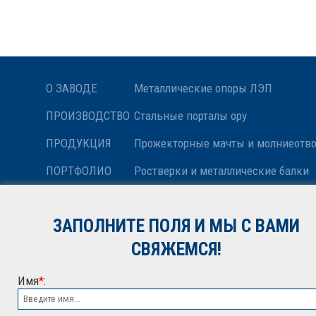
О ЗАВОДЕ
Металлические опоры ЛЭП
ПРОИЗВОДСТВО
Стальные порталы ору
ПРОДУКЦИЯ
Прожекторные мачты и молниеотв
ПОРТФОЛИО
Ростверки и металлические балки
НОВОСТИ
Антенные опоры и башни релейной
ЗАПОЛНИТЕ ПОЛЯ И МЫ С ВАМИ
КОНТАКТЫ
Металлоконструкции различного н
СВЯЖЕМСЯ!
Имя
*
: