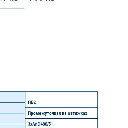
ПБ2
Промежуточная на оттяжках
3хАnС400/51