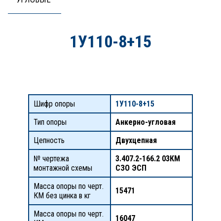
1У110-8+15
Шифр опоры
1У110-8+15
Тип опоры
Анкерно-угловая
Цепность
Двухцепная
№ чертежа
3.407.2-166.2 03КМ
монтажной схемы
СЗО ЭСП
Масса опоры по черт.
15471
КМ без цинка в кг
Масса опоры по черт.
16047