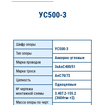
УС500-3
Шифр опоры
УС500-3
Тип опоры
Анкерно-угловые
Марка проводов
3хАnС400/51
Марка троса
АnС70/72
Цепность
Одноцепные
№ чертежа
монтажной схемы
3.407.2-155.2
(3604тм-т2)
Масса опоры по черт.