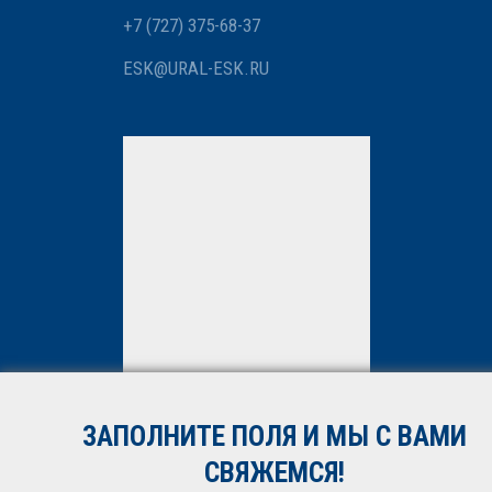
+7 (727) 375-68-37
ESK@URAL-ESK.RU
Мы вам перезвоним
Нажимая кнопку «Отправить»,
вы даете
согласие
на
обработку персональных
данных. Подробнее об
обработке данных в
Политике
ЗАПОЛНИТЕ ПОЛЯ И МЫ С ВАМИ
*
СВЯЖЕМСЯ!