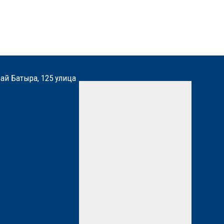
бай Батыра, 125 улица
Мы вам перезвоним
Нажимая кнопку «Отправить»,
вы даете
согласие
на
обработку персональных
данных. Подробнее об
обработке данных в
Политике
*