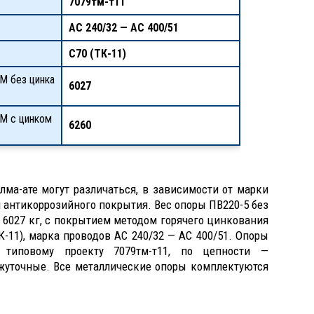
7079тм-т11
АС 240/32 — АС 400/51
С70 (ТК-11)
М без цинка
6027
КМ с цинком
6260
лма-ате могут различаться, в зависимости от марки
 антикоррозийного покрытия. Вес опоры ПВ220-5 без
 6027 кг, с покрытием методом горячего цинкования
К-11), марка проводов АС 240/32 — АС 400/51. Опоры
 типовому проекту 7079тм-т11, по цепности —
жуточные. Все металлические опоры комплектуются