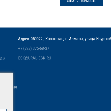
УЗНАТЬ СТОИМОСТЬ
Адрес: 050022 , Казахстан, г. Алматы, улица Наурыз
+7 (727) 375-68-37
оды
ESK@URAL-ESK.RU
 связи
азначения