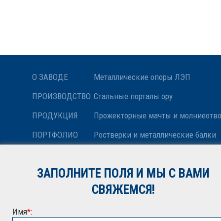
О ЗАВОДЕ
Металлические опоры ЛЭП
ПРОИЗВОДСТВО
Стальные порталы ору
ПРОДУКЦИЯ
Прожекторные мачты и молниеотв
ПОРТФОЛИО
Ростверки и металлические балки
НОВОСТИ
Антенные опоры и башни релейной
ЗАПОЛНИТЕ ПОЛЯ И МЫ С ВАМИ
КОНТАКТЫ
Металлоконструкции различного н
СВЯЖЕМСЯ!
Имя
*
: