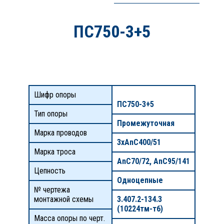
ПС750-3+5
Шифр опоры
ПС750-3+5
Тип опоры
Промежуточная
Марка проводов
3хАnС400/51
Марка троса
AnC70/72, AnC95/141
Цепность
Одноцепные
№ чертежа
монтажной схемы
3.407.2-134.3
(10224тм-т6)
Масса опоры по черт.