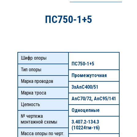
ПС750-1+5
Шифр опоры
ПС750-1+5
Тип опоры
Промежуточная
Марка проводов
3хАnС400/51
Марка троса
AnC70/72, AnC95/141
Цепность
Одноцепные
№ чертежа
монтажной схемы
3.407.2-134.3
(10224тм-т6)
Масса опоры по черт.