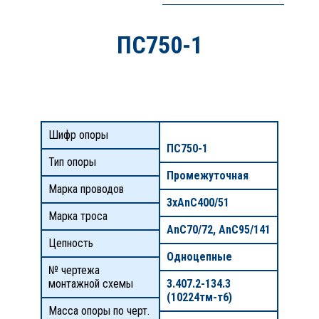
ПС750-1
Шифр опоры
ПС750-1
Тип опоры
Промежуточная
Марка проводов
3хАnС400/51
Марка троса
AnC70/72, AnC95/141
Цепность
Одноцепные
№ чертежа
монтажной схемы
3.407.2-134.3
(10224тм-т6)
Масса опоры по черт.