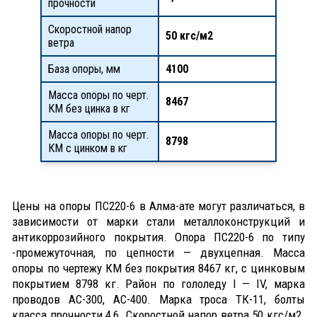
прочности
Скоростной напор
50 кгс/м2
ветра
База опоры, мм
4100
Масса опоры по черт.
8467
КМ без цинка в кг
Масса опоры по черт.
8798
КМ с цинком в кг
Цены на опоры ПС220-6 в Алма-ате могут различаться, в
зависимости от марки стали металлоконструкций и
антикоррозийного покрытия. Опора ПС220-6 по типу
-промежуточная, по цепности — двухцепная. Масса
опоры по чертежу КМ без покрытия 8467 кг, с цинковым
покрытием 8798 кг. Район по гололеду I — IV, марка
проводов АС-300, АС-400. Марка троса ТК-11, болты
класса прочности 4,6. Скоростной напор ветра 50 кгс/м2.