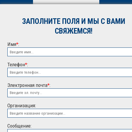
обработку персональных
данных. Подробнее об
обработке данных в
Политике
ЗАПОЛНИТЕ ПОЛЯ И МЫ С ВАМИ
*
СВЯЖЕМСЯ!
Имя
*
:
Телефон
*
:
Электронная почта
*
:
ООО "ЭСК"
Организация:
Сообщение: