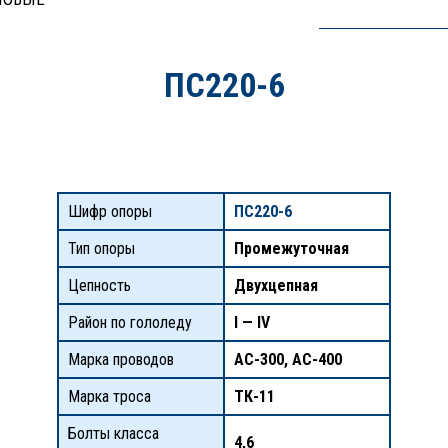
ПС220-6
Шифр опоры
ПС220-6
Тип опоры
Промежуточная
Цепность
Двухцепная
Район по гололеду
I — IV
Марка проводов
АС-300, АС-400
Марка троса
ТК-11
Болты класса
4,6