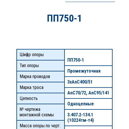
ПП750-1
Шифр опоры
ПП750-1
Тип опоры
Промежуточная
Марка проводов
3хАnС400/51
Марка троса
AnC70/72, AnC95/141
Цепность
Одноцепные
№ чертежа
монтажной схемы
3.407.2-134.1
(10224тм-т4)
Масса опоры по черт.