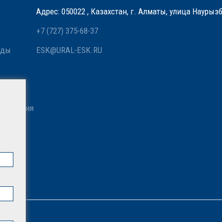
Адрес: 050022 , Казахстан, г. Алматы, улица Наурыз
+7 (727) 375-68-37
оды
ESK@URAL-ESK.RU
 связи
азначения