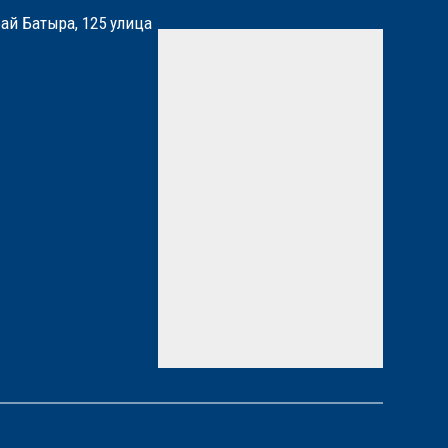
бай Батыра, 125 улица
Мы вам перезвоним
Нажимая кнопку «Отправить»,
вы даете
согласие
на
обработку персональных
данных. Подробнее об
обработке данных в
Политике
*