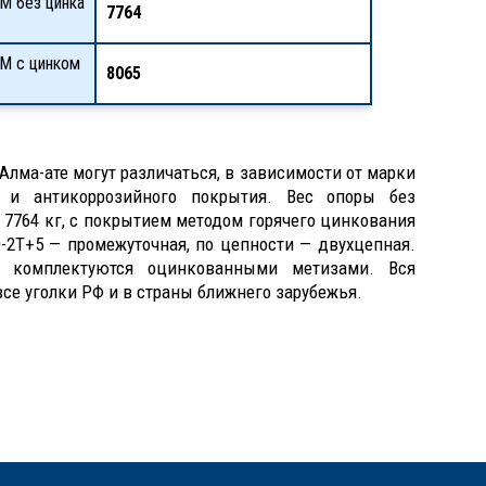
М без цинка
7764
КМ с цинком
8065
Алма-ате могут различаться, в зависимости от марки
й и антикоррозийного покрытия. Вес опоры без
 7764 кг, с покрытием методом горячего цинкования
0-2Т+5 — промежуточная, по цепности — двухцепная.
ы комплектуются оцинкованными метизами. Вся
все уголки РФ и в страны ближнего зарубежья.