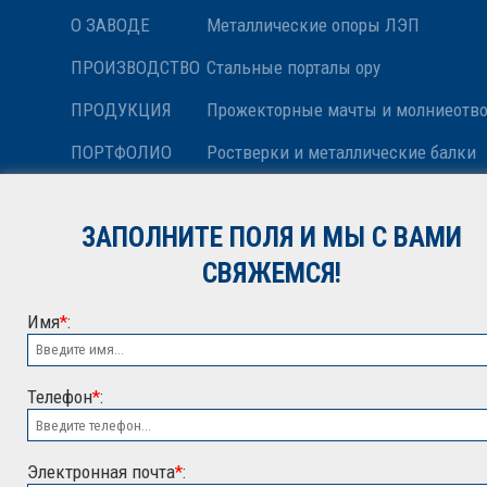
О ЗАВОДЕ
Металлические опоры ЛЭП
ПРОИЗВОДСТВО
Стальные порталы ору
ПРОДУКЦИЯ
Прожекторные мачты и молниеотв
ПОРТФОЛИО
Ростверки и металлические балки
НОВОСТИ
Антенные опоры и башни релейной
ЗАПОЛНИТЕ ПОЛЯ И МЫ С ВАМИ
КОНТАКТЫ
Металлоконструкции различного н
СВЯЖЕМСЯ!
Имя
*
:
Телефон
*
:
Электронная почта
*
: