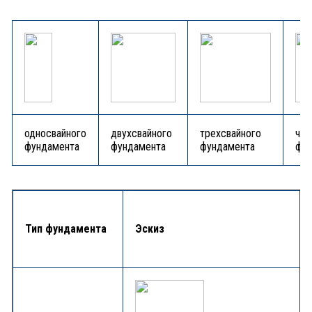
односвайного
двухсвайного
трехсвайного
чет
фундамента
фундамента
фундамента
фун
Тип фундамента
Эскиз