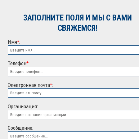
обработку персональных
данных. Подробнее об
обработке данных в
Политике
ЗАПОЛНИТЕ ПОЛЯ И МЫ С ВАМИ
*
СВЯЖЕМСЯ!
Имя
*
:
Телефон
*
:
Электронная почта
*
:
ООО "ЭСК"
Организация:
Сообщение: