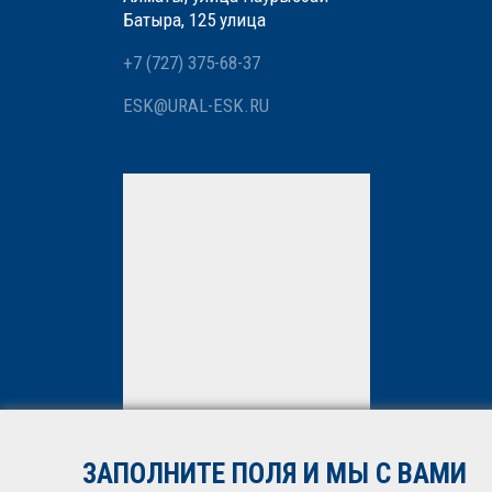
Батыра, 125 улица
+7 (727) 375-68-37
ESK@URAL-ESK.RU
Мы вам перезвоним
Нажимая кнопку «Отправить»,
вы даете
согласие
на
обработку персональных
данных. Подробнее об
обработке данных в
Политике
ЗАПОЛНИТЕ ПОЛЯ И МЫ С ВАМИ
*