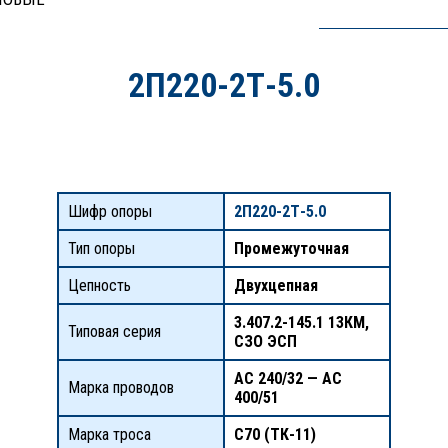
2П220-2Т-5.0
Шифр опоры
2П220-2Т-5.0
Тип опоры
Промежуточная
Цепность
Двухцепная
3.407.2-145.1 13КМ,
Типовая серия
СЗО ЭСП
АС 240/32 — АС
Марка проводов
400/51
Марка троса
С70 (ТК-11)