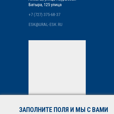
Батыра, 125 улица
+7 (727) 375-68-37
ESK@URAL-ESK.RU
Мы вам перезвоним
Нажимая кнопку «Отправить»,
вы даете
согласие
на
обработку персональных
данных. Подробнее об
обработке данных в
Политике
ЗАПОЛНИТЕ ПОЛЯ И МЫ С ВАМИ
*