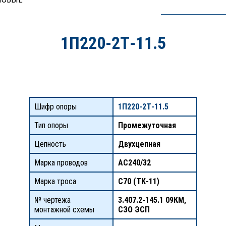
1П220-2Т-11.5
Шифр опоры
1П220-2Т-11.5
Тип опоры
Промежуточная
Цепность
Двухцепная
Марка проводов
АС240/32
Марка троса
С70 (ТК-11)
№ чертежа
3.407.2-145.1 09КМ,
монтажной схемы
СЗО ЭСП