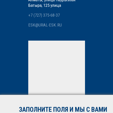
Батыра, 125 улица
+7 (727) 375-68-37
ESK@URAL-ESK.RU
Мы вам перезвоним
Нажимая кнопку «Отправить»,
вы даете
согласие
на
обработку персональных
данных. Подробнее об
обработке данных в
Политике
ЗАПОЛНИТЕ ПОЛЯ И МЫ С ВАМИ
*