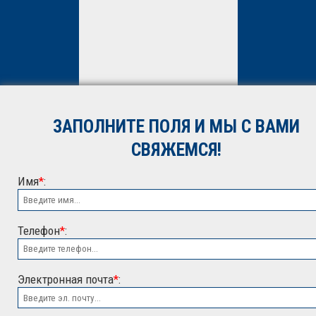
Нажимая кнопку «Отправить»,
вы даете
согласие
на
обработку персональных
данных. Подробнее об
обработке данных в
Политике
ЗАПОЛНИТЕ ПОЛЯ И МЫ С ВАМИ
*
СВЯЖЕМСЯ!
Имя
*
:
Телефон
*
:
Электронная почта
*
:
ООО "ЭСК"